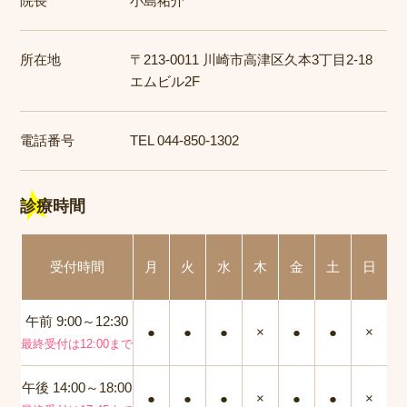
院長
小島祐介
所在地
〒213-0011 川崎市高津区久本3丁目2-18
エムビル2F
電話番号
TEL 044-850-1302
診療時間
受付時間
月
火
水
木
金
土
日
午前 9:00～12:30
●
●
●
×
●
●
×
最終受付は12:00まで
午後 14:00～18:00
●
●
●
×
●
●
×